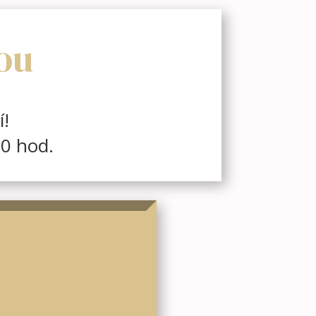
ou
í!
00 hod.