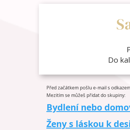
S
P
Do kal
Před začátkem pošlu e-mail s odkazem 
Mezitím se můžeš přidat do skupiny:
Bydlení nebo domov
Ženy s láskou k des