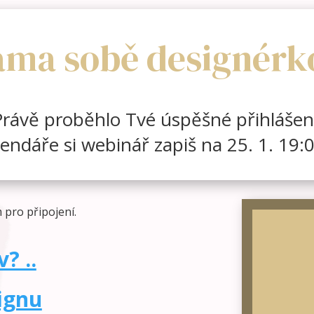
ama sobě designérk
rávě proběhlo Tvé úspěšné přihlášen
endáře si webinář zapiš na 25. 1. 19:
pro připojení.
? ..
ignu