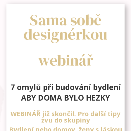
Sama sobě
designérkou
webinář
7 omylů při budování bydlení
ABY DOMA BYLO HEZKY
WEBINÁŘ již skončil. Pro další tipy
zvu do skupiny
Bydlení nebo domov..ženy s láskou