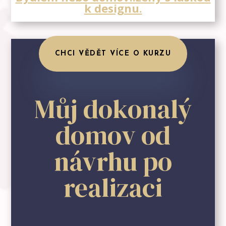
k designu.
CHCI VĚDĚT VÍCE O KURZU
Můj dokonalý
domov od
návrhu po
realizaci