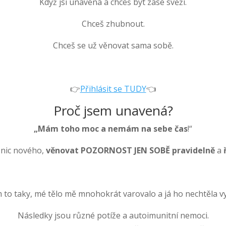
Když jsi unavená a chceš být zase svěží.
Chceš zhubnout.
Chceš se už věnovat sama sobě.
👉
Přihlásit se TUDY
👈
Proč jsem unavená?
„Mám toho moc a nemám na sebe čas
!“
 nic nového,
věnovat POZORNOST JEN SOBĚ pravidelně
a
m to taky, mé tělo mě mnohokrát varovalo a já ho nechtěla v
Následky jsou různé potíže a autoimunitní nemoci.