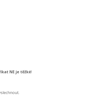
říkat NE je těžké
!
yslechnout.