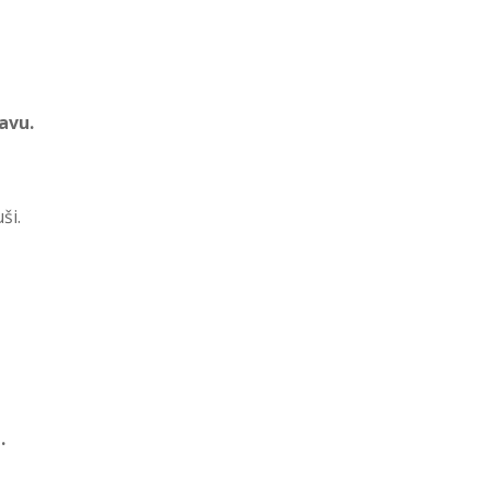
avu.
ši.
.