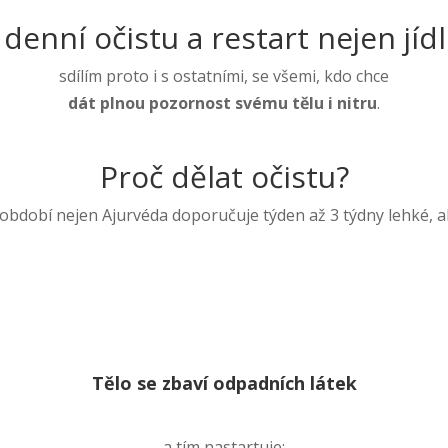
i denní očistu a restart nejen jíd
sdílím proto i s ostatními, se všemi, kdo chce
dát plnou pozornost svému tělu i nitru
.
Proč dělat očistu?
bdobí nejen Ajurvéda doporučuje týden až 3 týdny lehké, ale
Tělo se zbaví odpadních látek
a tím nastartuje: