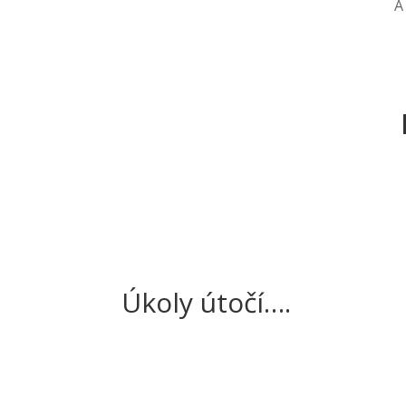
A
Úkoly útočí….