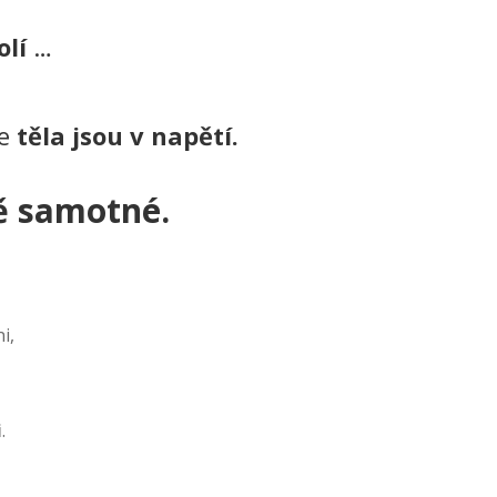
olí
…
še
těla jsou v napětí.
ě samotné.
i,
i
.