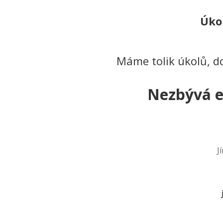
Úkol
Máme tolik úkolů, do
Nezbývá e
J