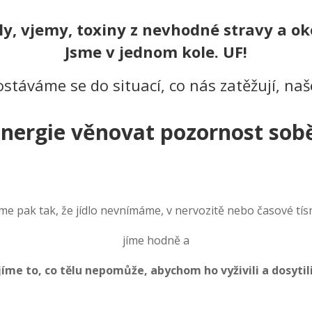
y, vjemy, toxiny z nevhodné stravy a ok
Jsme v jednom kole. UF!
stáváme se do situací, co nás zatěžují, na
nergie věnovat pozornost sob
íme pak tak, že jídlo nevnímáme, v nervozitě nebo časové tísn
jíme hodně a
jíme to, co tělu nepomůže, abychom ho vyživili a dosytil