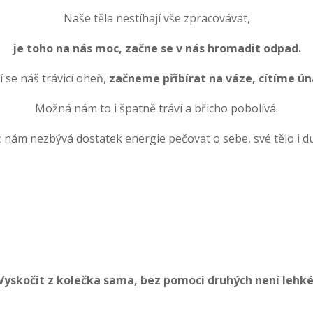
Naše těla nestíhají vše zpracovávat,
je toho na nás moc, začne se v nás hromadit odpad.
í se náš trávicí oheň,
začneme přibírat na váze, cítíme ún
Možná nám to i špatně tráví a břicho pobolívá.
 nám nezbývá dostatek energie pečovat o sebe, své tělo i du
Vyskočit z kolečka sama, bez pomoci druhých není lehké