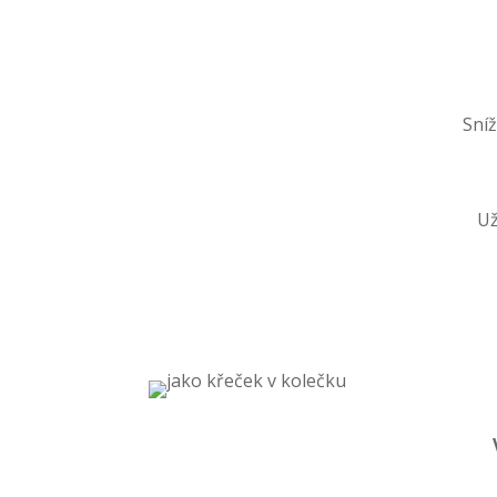
Sníž
Už